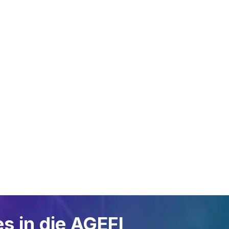
RBLICK
SYSTE
ANWENDUNGSGEBIETE
ion
Oil Link™
Gastanks
NETRIS®2
Öl- und
NETRIS®3
Schmierstofftanks
SENS.5
Tankstellen
Rochester Se
Gasflaschen
Altöltanks
Chemische Produkte
s in die AGEFI