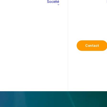
Société
YSTÈMES
k™
S®2
À propos
S®3
Histoire
Contact
Engagements
Carrière
ter