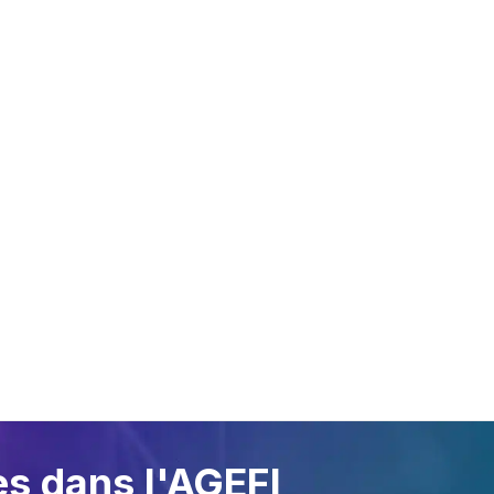
RÇU GÉNÉRAL
DOMAINES
S
D’APPLICATION
ion
Oil Lin
Citernes de gaz
NETRI
Citernes de fioul et
NETRI
lubrifiant
SENS.5
Stations-service
Roches
Bouteilles de gaz
Huiles usagées
Produits chimiques
es dans l'AGEFI