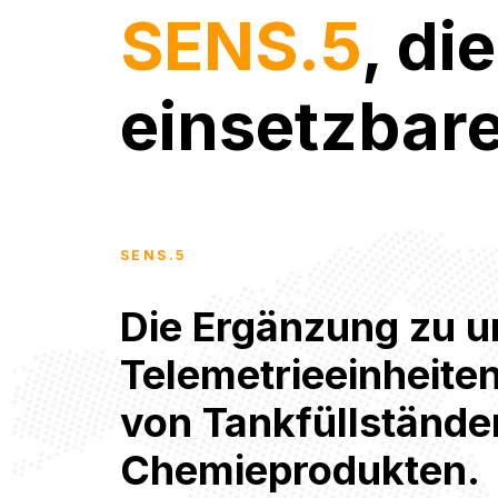
SENS.5
, di
einsetzbar
SENS.5
Die Ergänzung zu u
Telemetrieeinheite
von Tankfüllstände
Chemieprodukten.