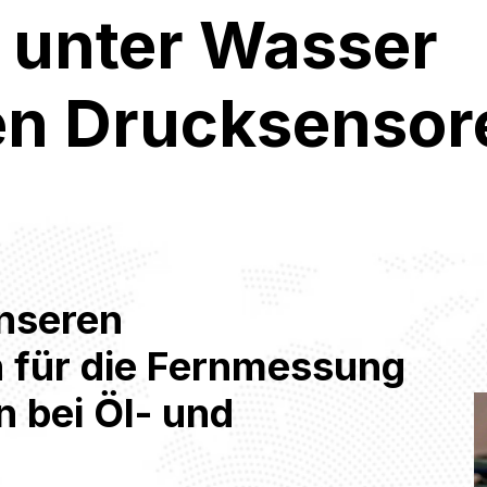
e unter Wasser
en Drucksensor
nseren
n für die Fernmessung
n bei Öl- und