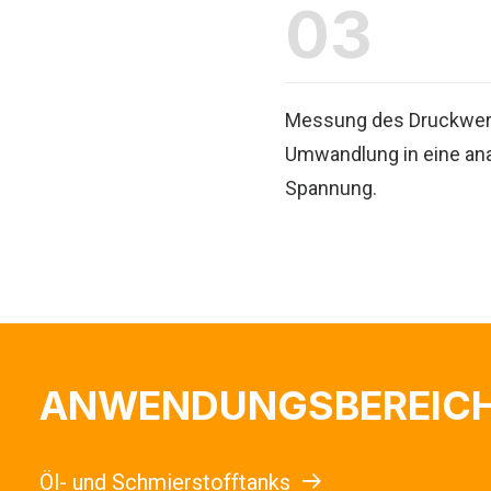
03
Messung des Druckwert
Umwandlung in eine ana
Spannung.
ANWENDUNGSBEREIC
Öl- und Schmierstofftanks