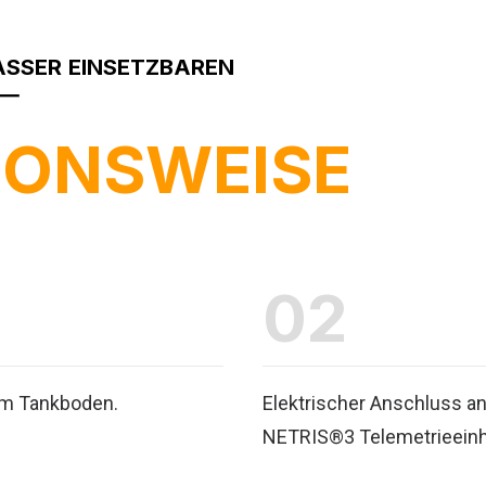
SSER
EINSETZBAREN
⸻
IONSWEISE
02
 am Tankboden.
Elektrischer Anschluss a
NETRIS®3 Telemetrieeinh