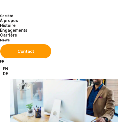
nous sommes entretenus avec Roméo
Nagera, Responsable commercial et
Société
À propos
technique, sur les apports concrets de
Histoire
Engagements
cette approche en termes d’efficacité
Carrière
opérationnelle, durabilité et sécurité.
News
Contact
FR
EN
DE