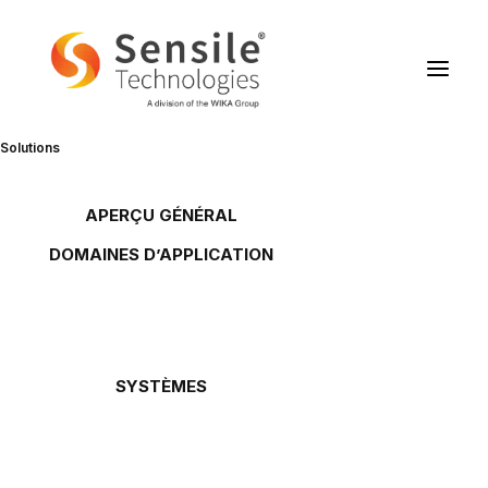
Solutions
Article dans le Journal des Arts
et Métiers
APERÇU GÉNÉRAL
Présentation
DOMAINES D’APPLICATION
Citernes de gaz
Citernes de fioul et lubrifiant
Stations-service
31 octobre 2019
Bouteilles de gaz
Huiles usagées
Produits chimiques
Le Journal des Arts et Métiers publie un article nous
SYSTÈMES
Oil Link™
concernant dans son édition d’octobre 2019.
NETRIS®2
NETRIS®3
L’article
SENS.5
Rochester